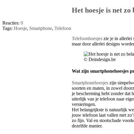
Het hoesje is net zo 
Reacties:
0
Tags:
Hoesje
,
Smartphone
,
Telefoon
Telefoonhoesjes
zie je in allerl
maar door allerlei designs worden
© Deindesign.be
Wat zijn smartphonehoesjes pr
Smartphonehoesjes
zijn simpelwe
soorten en maten, in zowel doorzi
je bescherming hebt zonder dat he
uiterlijk van je telefoon naar ei
versieringen.
Het belangrijkste is natuurlijk
jouw telefoon laat vallen met zo’
zo fijn. Val en stootschade voor
dezelfde manier.