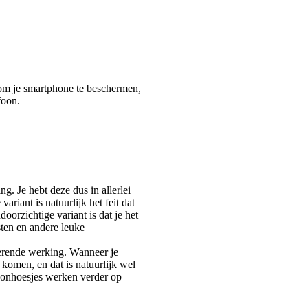
l om je smartphone te beschermen,
foon.
. Je hebt deze dus in allerlei
riant is natuurlijk het feit dat
oorzichtige variant is dat je het
sten en andere leuke
werende werking. Wanneer je
 komen, en dat is natuurlijk wel
foonhoesjes werken verder op