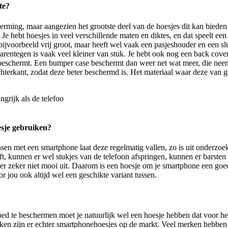
te?
rming, maar aangezien het grootste deel van de hoesjes dit kan bieden
. Je hebt hoesjes in veel verschillende maten en diktes, en dat speelt een 
 bijvoorbeeld vrij groot, maar heeft wel vaak een pasjeshouder en een sl
aarentegen is vaak veel kleiner van stuk. Je hebt ook nog een back cover
beschermt. Een bumper case beschermt dan weer net wat meer, die neem
chterkant, zodat deze beter beschermd is. Het materiaal waar deze van g
esje gebruiken?
en met een smartphone laat deze regelmatig vallen, zo is uit onderzoe
eft, kunnen er wel stukjes van de telefoon afspringen, kunnen er barsten
et er zeker niet mooi uit. Daarom is een hoesje om je smartphone een go
oor jou ook altijd wel een geschikte variant tussen.
ed te beschermen moet je natuurlijk wel een hoesje hebben dat voor he
erken zijn er echter smartphonehoesjes op de markt. Veel merken hebben