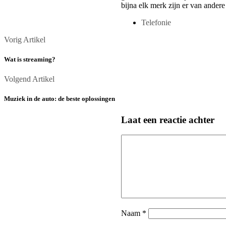
bijna elk merk zijn er van andere
Telefonie
Posts
Vorig
Vorig Artikel
Artikel
navigation
Wat is streaming?
Volgend
Volgend Artikel
Artikel
Muziek in de auto: de beste oplossingen
Laat een reactie achter
Comment
Naam
*