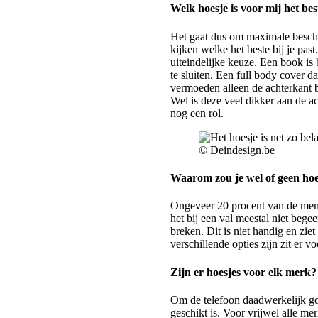
Welk hoesje is voor mij het bes
Het gaat dus om maximale besche
kijken welke het beste bij je past
uiteindelijke keuze. Een book is
te sluiten. Een full body cover d
vermoeden alleen de achterkant 
Wel is deze veel dikker aan de a
nog een rol.
© Deindesign.be
Waarom zou je wel of geen ho
Ongeveer 20 procent van de mens
het bij een val meestal niet bege
breken. Dit is niet handig en zi
verschillende opties zijn zit er v
Zijn er hoesjes voor elk merk?
Om de telefoon daadwerkelijk go
geschikt is. Voor vrijwel alle m