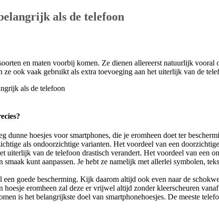
belangrijk als de telefoon
ei soorten en maten voorbij komen. Ze dienen allereerst natuurlijk voora
 ze ook vaak gebruikt als extra toevoeging aan het uiterlijk van de tele
ecies?
g dunne hoesjes voor smartphones, die je eromheen doet ter bescherming
chtige als ondoorzichtige varianten. Het voordeel van een doorzichtige va
t uiterlijk van de telefoon drastisch verandert. Het voordeel van een ond
gen smaak kunt aanpassen. Je hebt ze namelijk met allerlei symbolen, tek
 wel een goede bescherming. Kijk daarom altijd ook even naar de schok
n hoesje eromheen zal deze er vrijwel altijd zonder kleerscheuren vanaf
komen is het belangrijkste doel van smartphonehoesjes. De meeste tele