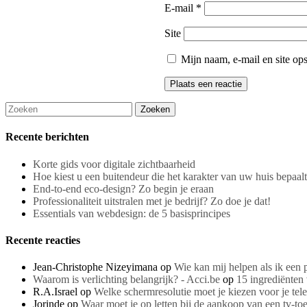
E-mail
*
Site
Mijn naam, e-mail en site op
Recente berichten
Korte gids voor digitale zichtbaarheid
Hoe kiest u een buitendeur die het karakter van uw huis bepaal
End-to-end eco-design? Zo begin je eraan
Professionaliteit uitstralen met je bedrijf? Zo doe je dat!
Essentials van webdesign: de 5 basisprincipes
Recente reacties
Jean-Christophe Nizeyimana
op
Wie kan mij helpen als ik een
Waarom is verlichting belangrijk? - Acci.be
op
15 ingrediënten 
R.A.Israel
op
Welke schermresolutie moet je kiezen voor je tele
Jorinde
op
Waar moet je op letten bij de aankoop van een tv-toe